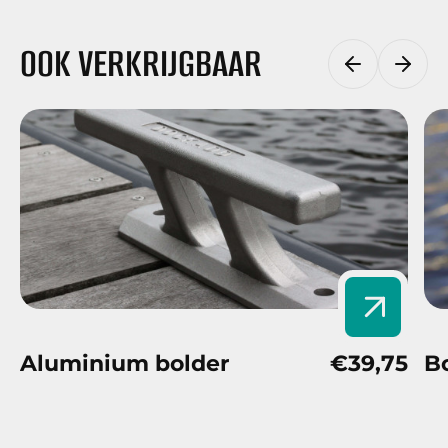
OOK VERKRIJGBAAR
Aluminium bolder
€39,75
Bo