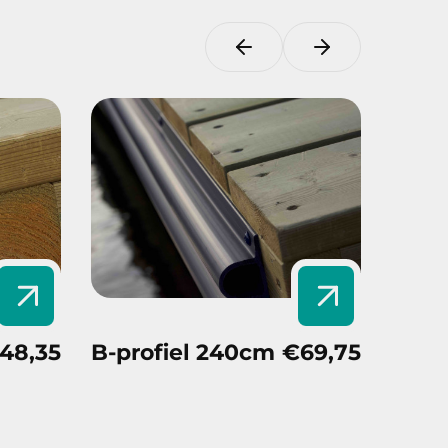
48,35
B-profiel 240cm
€69,75
Smal