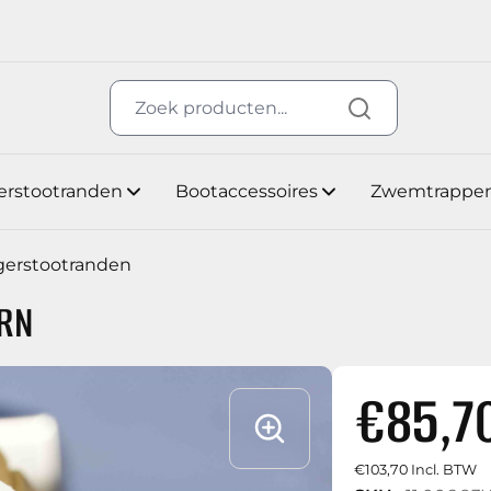
erstootranden
Bootaccessoires
Zwemtrappe
gerstootranden
RN
€85,7
€103,70 Incl. BTW