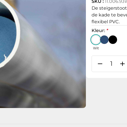
SKU :
11.006.9
De steigerstoot
de kade te beve
flexibel PVC.
Kleur:
*
Wit