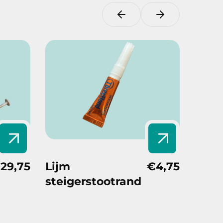
29,75
Lijm
€4,75
Verb
steigerstootrand
voor 
Pro-
stei