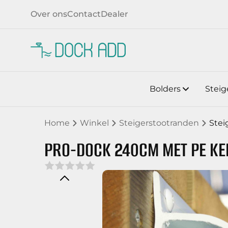
Over ons
Contact
Dealer
Bolders
Steig
Home
Winkel
Steigerstootranden
Stei
PRO-DOCK 240CM MET PE KE