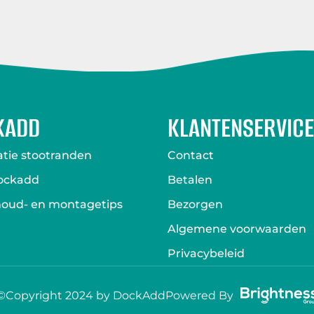
KADD
KLANTENSERVICE
atie stootranden
Contact
ockadd
Betalen
oud- en montagetips
Bezorgen
Algemene voorwaarden
Privacybeleid
Powered By
©Copyright 2024 by DockAdd