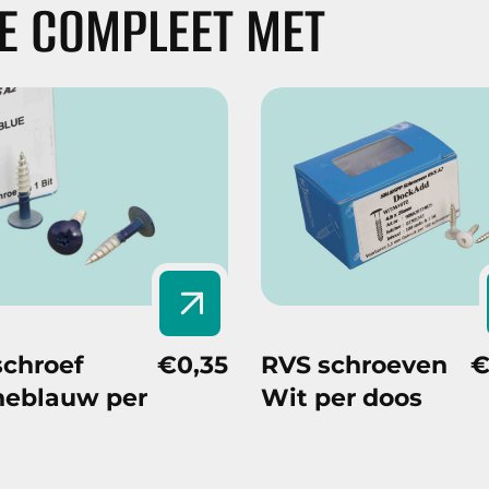
IE COMPLEET MET
schroef
€0,35
RVS schroeven
€
neblauw per
Wit per doos