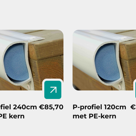
fiel 240cm
€85,70
P-profiel 120cm
€
PE kern
met PE-kern